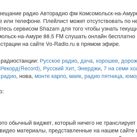
вещание радио Авторадио фм Комсомольск-на-Амуре
 или телефоне. Плейлист может отсутствовать по н
тесь сервисом Shazam для того чтобы узнать текущи
ольск-на-Амуре 88.5 FM слушать онлайн бесплатно 
истрации на сайте Vo-Radio.ru в прямом эфире.
 радиостанции:
Русское радио
,
дача
,
хорошее
,
дорож
,
Рекорд(Record)
,
Русский Хит
,
Энерджи
,
7 на семи х
 радио
, нова,
монте карло
,
маяк
,
радио пятница
,
юмо
o:
 это обычный виджет, который ничего не транслирует 
и видео материалы, представленные на нашем сайте