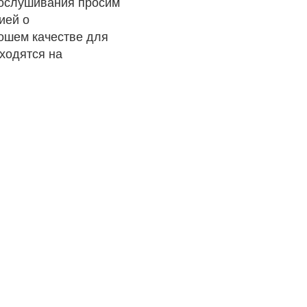
рослушивания просим
ией о
рошем качестве для
ходятся на