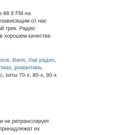
 88.5 FM на
езависящим от нас
й трек. Радио
в хорошем качестве
ное
,
Ваня
,
Лав радио
,
олмах
,
романтика
,
р
, хиты 70-х, 80-х, 90-х
и не ретранслирует.
 принадлежат их