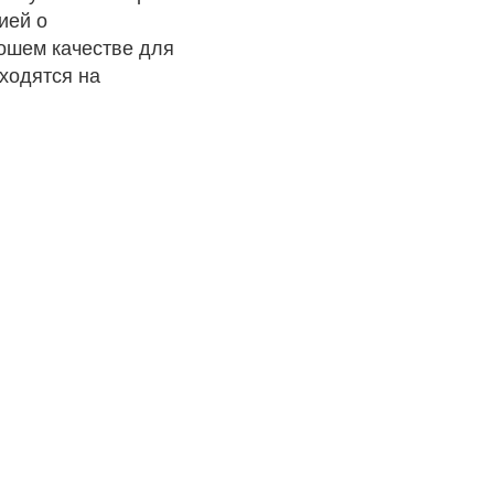
ией о
рошем качестве для
ходятся на