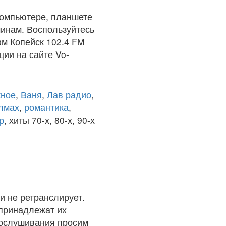
компьютере, планшете
чинам. Воспользуйтесь
фм Копейск 102.4 FM
ции на сайте Vo-
ное
,
Ваня
,
Лав радио
,
олмах
,
романтика
,
р
, хиты 70-х, 80-х, 90-х
и не ретранслирует.
 принадлежат их
рослушивания просим