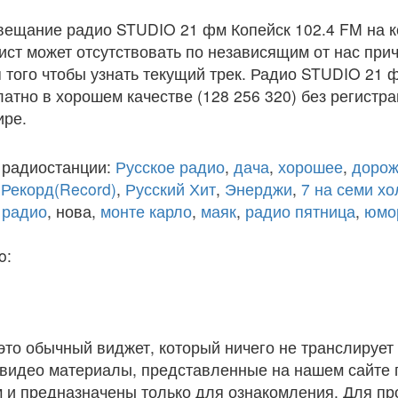
вещание радио STUDIO 21 фм Копейск 102.4 FM на 
ст может отсутствовать по независящим от нас при
того чтобы узнать текущий трек. Радио STUDIO 21 
атно в хорошем качестве (128 256 320) без регистра
ире.
 радиостанции:
Русское радио
,
дача
,
хорошее
,
дорож
,
Рекорд(Record)
,
Русский Хит
,
Энерджи
,
7 на семи х
 радио
, нова,
монте карло
,
маяк
,
радио пятница
,
юмо
o:
 это обычный виджет, который ничего не транслирует 
и видео материалы, представленные на нашем сайте
 и предназначены только для ознакомления. Для п