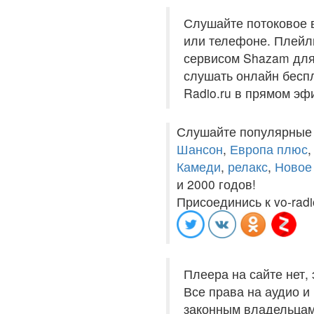
Слушайте потоковое 
или телефоне. Плейли
сервисом Shazam для 
слушать онлайн беспл
Radio.ru в прямом эф
Слушайте популярные
Шансон
,
Европа плюс
Камеди
,
релакс
,
Новое
и 2000 годов!
Присоединись к vo-radi
Плеера на сайте нет,
Все права на аудио 
законным владельцам