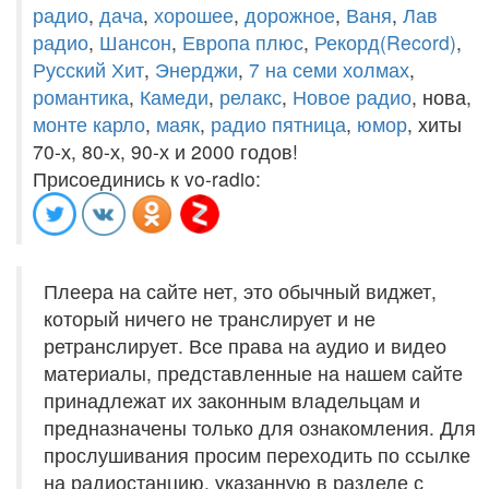
радио
,
дача
,
хорошее
,
дорожное
,
Ваня
,
Лав
радио
,
Шансон
,
Европа плюс
,
Рекорд(Record)
,
Русский Хит
,
Энерджи
,
7 на семи холмах
,
романтика
,
Камеди
,
релакс
,
Новое радио
, нова,
монте карло
,
маяк
,
радио пятница
,
юмор
, хиты
70-х, 80-х, 90-х и 2000 годов!
Присоединись к vo-radio:
Плеера на сайте нет, это обычный виджет,
который ничего не транслирует и не
ретранслирует. Все права на аудио и видео
материалы, представленные на нашем сайте
принадлежат их законным владельцам и
предназначены только для ознакомления. Для
прослушивания просим переходить по ссылке
на радиостанцию, указанную в разделе с