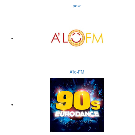
рокс
A'lo-FM