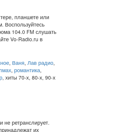
тере, планшете или
м. Воспользуйтесь
рома 104.0 FM слушать
йте Vo-Radio.ru в
ное
,
Ваня
,
Лав радио
,
олмах
,
романтика
,
р
, хиты 70-х, 80-х, 90-х
и не ретранслирует.
 принадлежат их