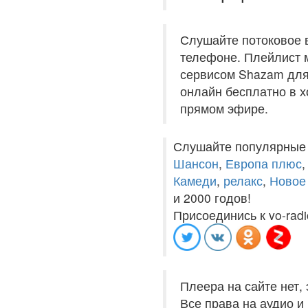
Слушайте потоковое 
телефоне. Плейлист м
сервисом Shazam для 
онлайн бесплатно в хо
прямом эфире.
Слушайте популярные
Шансон
,
Европа плюс
Камеди
,
релакс
,
Новое
и 2000 годов!
Присоединись к vo-radi
Плеера на сайте нет,
Все права на аудио 