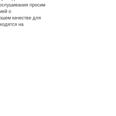
рослушивания просим
ией о
рошем качестве для
ходятся на