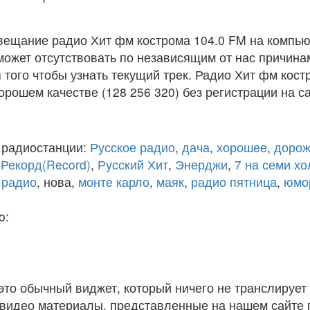
вещание радио Хит фм кострома 104.0 FM на компью
ожет отсутствовать по независящим от нас причина
того чтобы узнать текущий трек. Радио Хит фм кост
рошем качестве (128 256 320) без регистрации на са
 радиостанции:
Русское радио
,
дача
,
хорошее
,
дорож
,
Рекорд(Record)
,
Русский Хит
,
Энерджи
,
7 на семи х
 радио
, нова,
монте карло
,
маяк
,
радио пятница
,
юмо
o:
 это обычный виджет, который ничего не транслирует 
и видео материалы, представленные на нашем сайте