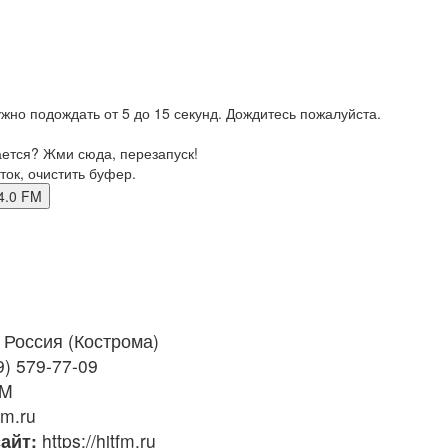
жно подождать от 5 до 15 секунд. Дождитесь пожалуйста.
ается? Жми сюда, перезапуск!
ток, очистить буфер.
104.0 FM
Россия (Кострома)
9) 579-77-09
FM
fm.ru
айт:
https://hitfm.ru