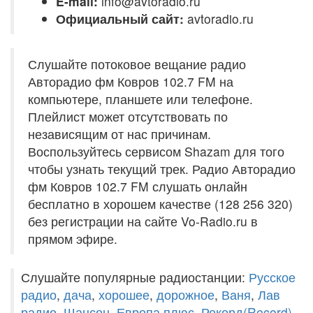
E-mail:
info@avtoradio.ru
Официальный сайт:
avtoradio.ru
Слушайте потоковое вещание радио
Авторадио фм Ковров 102.7 FM на
компьютере, планшете или телефоне.
Плейлист может отсутствовать по
независящим от нас причинам.
Воспользуйтесь сервисом Shazam для того
чтобы узнать текущий трек. Радио Авторадио
фм Ковров 102.7 FM слушать онлайн
бесплатно в хорошем качестве (128 256 320)
без регистрации на сайте Vo-Radio.ru в
прямом эфире.
Слушайте популярные радиостанции:
Русское
радио
,
дача
,
хорошее
,
дорожное
,
Ваня
,
Лав
радио
,
Шансон
,
Европа плюс
,
Рекорд(Record)
,