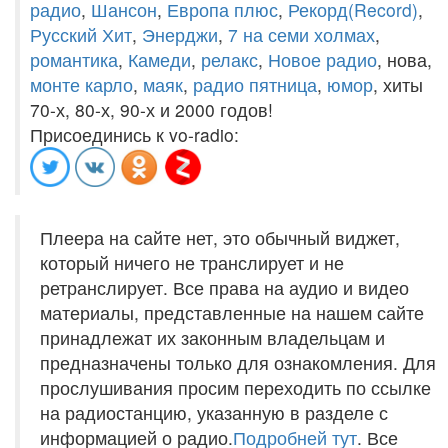
радио
,
Шансон
,
Европа плюс
,
Рекорд(Record)
,
Русский Хит
,
Энерджи
,
7 на семи холмах
,
романтика
,
Камеди
,
релакс
,
Новое радио
, нова,
монте карло
,
маяк
,
радио пятница
,
юмор
, хиты
70-х, 80-х, 90-х и 2000 годов!
Присоединись к vo-radio:
Плеера на сайте нет, это обычный виджет,
который ничего не транслирует и не
ретранслирует. Все права на аудио и видео
материалы, представленные на нашем сайте
принадлежат их законным владельцам и
предназначены только для ознакомления. Для
прослушивания просим переходить по ссылке
на радиостанцию, указанную в разделе с
информацией о радио.
Подробней тут
. Все