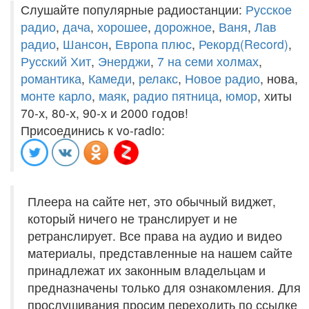
Слушайте популярные радиостанции:
Русское
радио
,
дача
,
хорошее
,
дорожное
,
Ваня
,
Лав
радио
,
Шансон
,
Европа плюс
,
Рекорд(Record)
,
Русский Хит
,
Энерджи
,
7 на семи холмах
,
романтика
,
Камеди
,
релакс
,
Новое радио
, нова,
монте карло
,
маяк
,
радио пятница
,
юмор
, хиты
70-х, 80-х, 90-х и 2000 годов!
Присоединись к vo-radio:
Плеера на сайте нет, это обычный виджет,
который ничего не транслирует и не
ретранслирует. Все права на аудио и видео
материалы, представленные на нашем сайте
принадлежат их законным владельцам и
предназначены только для ознакомления. Для
прослушивания просим переходить по ссылке