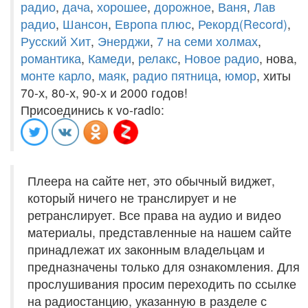
радио
,
дача
,
хорошее
,
дорожное
,
Ваня
,
Лав
радио
,
Шансон
,
Европа плюс
,
Рекорд(Record)
,
Русский Хит
,
Энерджи
,
7 на семи холмах
,
романтика
,
Камеди
,
релакс
,
Новое радио
, нова,
монте карло
,
маяк
,
радио пятница
,
юмор
, хиты
70-х, 80-х, 90-х и 2000 годов!
Присоединись к vo-radio:
Плеера на сайте нет, это обычный виджет,
который ничего не транслирует и не
ретранслирует. Все права на аудио и видео
материалы, представленные на нашем сайте
принадлежат их законным владельцам и
предназначены только для ознакомления. Для
прослушивания просим переходить по ссылке
на радиостанцию, указанную в разделе с