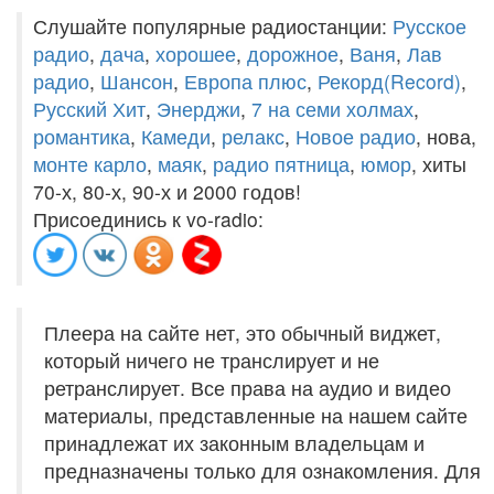
Слушайте популярные радиостанции:
Русское
радио
,
дача
,
хорошее
,
дорожное
,
Ваня
,
Лав
радио
,
Шансон
,
Европа плюс
,
Рекорд(Record)
,
Русский Хит
,
Энерджи
,
7 на семи холмах
,
романтика
,
Камеди
,
релакс
,
Новое радио
, нова,
монте карло
,
маяк
,
радио пятница
,
юмор
, хиты
70-х, 80-х, 90-х и 2000 годов!
Присоединись к vo-radio:
Плеера на сайте нет, это обычный виджет,
который ничего не транслирует и не
ретранслирует. Все права на аудио и видео
материалы, представленные на нашем сайте
принадлежат их законным владельцам и
предназначены только для ознакомления. Для