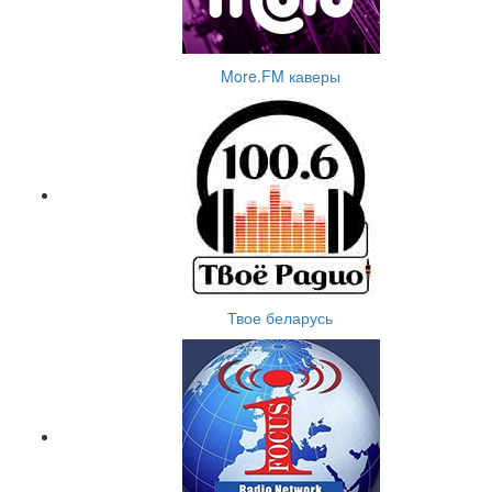
More.FM каверы
Твое беларусь