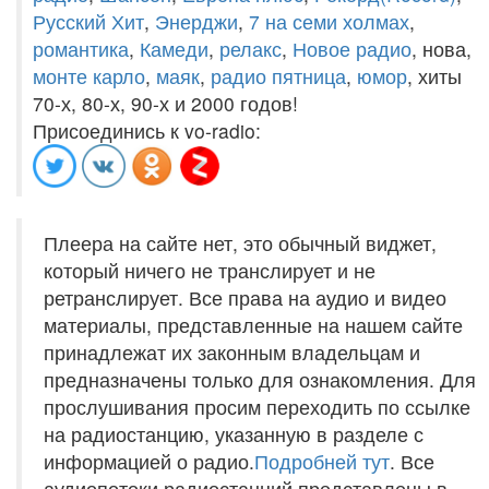
Русский Хит
,
Энерджи
,
7 на семи холмах
,
романтика
,
Камеди
,
релакс
,
Новое радио
, нова,
монте карло
,
маяк
,
радио пятница
,
юмор
, хиты
70-х, 80-х, 90-х и 2000 годов!
Присоединись к vo-radio:
Плеера на сайте нет, это обычный виджет,
который ничего не транслирует и не
ретранслирует. Все права на аудио и видео
материалы, представленные на нашем сайте
принадлежат их законным владельцам и
предназначены только для ознакомления. Для
прослушивания просим переходить по ссылке
на радиостанцию, указанную в разделе с
информацией о радио.
Подробней тут
. Все
аудиопотоки радиостанций представлены в