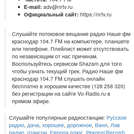
E-mail:
adv@nrtv.ru
Официальный сайт:
https://nrtv.ru
Слушайте потоковое вещание радио Наше фм
краснодар 104.7 FM на компьютере, планшете
или телефоне. Плейлист может отсутствовать
по независящим от нас причинам.
Воспользуйтесь сервисом Shazam для того
чтобы узнать текущий трек. Радио Наше фм
краснодар 104.7 FM слушать онлайн
бесплатно в хорошем качестве (128 256 320)
без регистрации на сайте Vo-Radio.ru в
прямом эфире.
Слушайте популярные радиостанции:
Русское
радио
,
дача
,
хорошее
,
дорожное
,
Ваня
,
Лав
радио
,
Шансон
,
Европа плюс
,
Рекорд(Record)
,