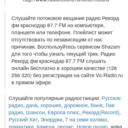
Слушайте потоковое вещание радио Рекорд
фм краснодар 87.7 FM на компьютере,
планшете или телефоне. Плейлист может
отсутствовать по независящим от нас
причинам. Воспользуйтесь сервисом Shazam
для того чтобы узнать текущий трек. Радио
Рекорд фм краснодар 87.7 FM слушать
онлайн бесплатно в хорошем качестве (128
256 320) без регистрации на сайте Vo-Radio.ru
в прямом эфире.
Слушайте популярные радиостанции:
Русское
радио
,
дача
,
хорошее
,
дорожное
,
Ваня
,
Лав
радио
,
Шансон
,
Европа плюс
,
Рекорд(Record)
,
Русский Хит
,
Энерджи
,
7 на семи холмах
,
романтика
,
Камеди
,
релакс
,
Новое радио
, нова,