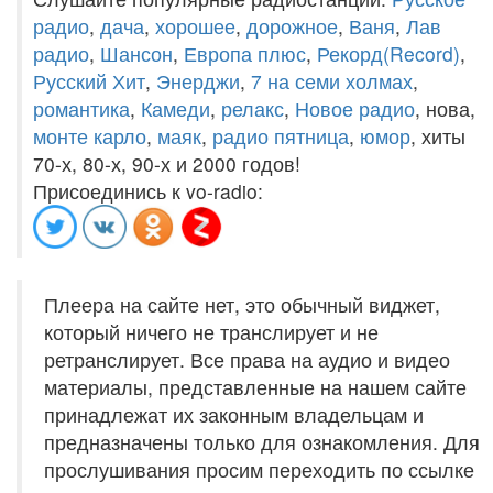
радио
,
дача
,
хорошее
,
дорожное
,
Ваня
,
Лав
радио
,
Шансон
,
Европа плюс
,
Рекорд(Record)
,
Русский Хит
,
Энерджи
,
7 на семи холмах
,
романтика
,
Камеди
,
релакс
,
Новое радио
, нова,
монте карло
,
маяк
,
радио пятница
,
юмор
, хиты
70-х, 80-х, 90-х и 2000 годов!
Присоединись к vo-radio:
Плеера на сайте нет, это обычный виджет,
который ничего не транслирует и не
ретранслирует. Все права на аудио и видео
материалы, представленные на нашем сайте
принадлежат их законным владельцам и
предназначены только для ознакомления. Для
прослушивания просим переходить по ссылке