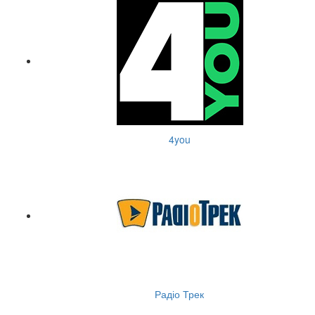
4you
Радіо Трек