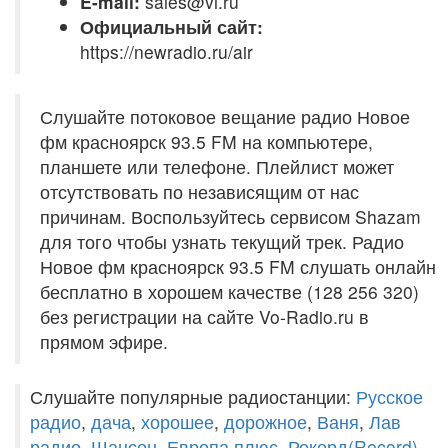
E-mail:
sales@vi.ru
Официальный сайт:
https://newradio.ru/air
Слушайте потоковое вещание радио Новое
фм красноярск 93.5 FM на компьютере,
планшете или телефоне. Плейлист может
отсутствовать по независящим от нас
причинам. Воспользуйтесь сервисом Shazam
для того чтобы узнать текущий трек. Радио
Новое фм красноярск 93.5 FM слушать онлайн
бесплатно в хорошем качестве (128 256 320)
без регистрации на сайте Vo-Radio.ru в
прямом эфире.
Слушайте популярные радиостанции:
Русское
радио
,
дача
,
хорошее
,
дорожное
,
Ваня
,
Лав
радио
,
Шансон
,
Европа плюс
,
Рекорд(Record)
,