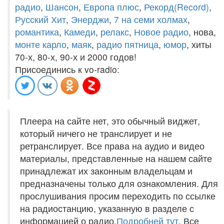
радио
,
Шансон
,
Европа плюс
,
Рекорд(Record)
,
Русский Хит
,
Энерджи
,
7 на семи холмах
,
романтика
,
Камеди
,
релакс
,
Новое радио
, нова,
монте карло
,
маяк
,
радио пятница
,
юмор
, хиты
70-х, 80-х, 90-х и 2000 годов!
Присоединись к vo-radio:
Плеера на сайте нет, это обычный виджет,
который ничего не транслирует и не
ретранслирует. Все права на аудио и видео
материалы, представленные на нашем сайте
принадлежат их законным владельцам и
предназначены только для ознакомления. Для
прослушивания просим переходить по ссылке
на радиостанцию, указанную в разделе с
информацией о радио.
Подробней тут
. Все