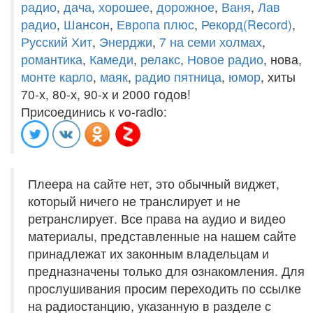
радио
,
дача
,
хорошее
,
дорожное
,
Ваня
,
Лав
радио
,
Шансон
,
Европа плюс
,
Рекорд(Record)
,
Русский Хит
,
Энерджи
,
7 на семи холмах
,
романтика
,
Камеди
,
релакс
,
Новое радио
, нова,
монте карло
,
маяк
,
радио пятница
,
юмор
, хиты
70-х, 80-х, 90-х и 2000 годов!
Присоединись к vo-radio:
Плеера на сайте нет, это обычный виджет,
который ничего не транслирует и не
ретранслирует. Все права на аудио и видео
материалы, представленные на нашем сайте
принадлежат их законным владельцам и
предназначены только для ознакомления. Для
прослушивания просим переходить по ссылке
на радиостанцию, указанную в разделе с