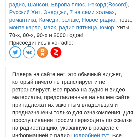
радио
,
Шансон
,
Европа плюс
,
Рекорд(Record)
,
Русский Хит
,
Энерджи
,
7 на семи холмах
,
романтика
,
Камеди
,
релакс
,
Новое радио
, нова,
монте карло
,
маяк
,
радио пятница
,
юмор
, хиты
70-х, 80-х, 90-х и 2000 годов!
Присоединись к vo-radio:
Плеера на сайте нет, это обычный виджет,
который ничего не транслирует и не
ретранслирует. Все права на аудио и видео
материалы, представленные на нашем сайте
принадлежат их законным владельцам и
предназначены только для ознакомления. Для
прослушивания просим переходить по ссылке
на радиостанцию, указанную в разделе с
информацией о радио.
Подробней тут
. Все