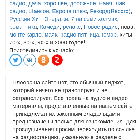
радио
,
дача
,
хорошее
,
дорожное
,
Ваня
,
Лав
радио
,
Шансон
,
Европа плюс
,
Рекорд(Record)
,
Русский Хит
,
Энерджи
,
7 на семи холмах
,
романтика
,
Камеди
,
релакс
,
Новое радио
, нова,
монте карло
,
маяк
,
радио пятница
,
юмор
, хиты
70-х, 80-х, 90-х и 2000 годов!
Присоединись к vo-radio:
Плеера на сайте нет, это обычный виджет,
который ничего не транслирует и не
ретранслирует. Все права на аудио и видео
материалы, представленные на нашем сайте
принадлежат их законным владельцам и
предназначены только для ознакомления. Для
прослушивания просим переходить по ссылке
на радиостанцию, указанную в разделе с