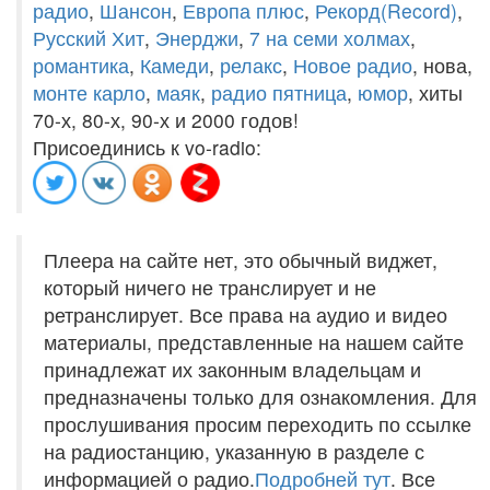
радио
,
Шансон
,
Европа плюс
,
Рекорд(Record)
,
Русский Хит
,
Энерджи
,
7 на семи холмах
,
романтика
,
Камеди
,
релакс
,
Новое радио
, нова,
монте карло
,
маяк
,
радио пятница
,
юмор
, хиты
70-х, 80-х, 90-х и 2000 годов!
Присоединись к vo-radio:
Плеера на сайте нет, это обычный виджет,
который ничего не транслирует и не
ретранслирует. Все права на аудио и видео
материалы, представленные на нашем сайте
принадлежат их законным владельцам и
предназначены только для ознакомления. Для
прослушивания просим переходить по ссылке
на радиостанцию, указанную в разделе с
информацией о радио.
Подробней тут
. Все