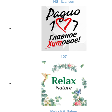
NS - Шансон
107
Relax FM Nature