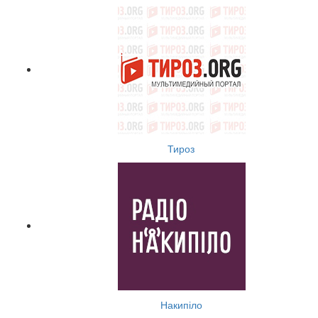
Тироз
Накипіло