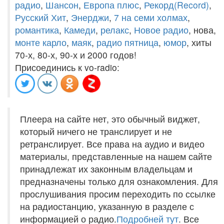
радио
,
Шансон
,
Европа плюс
,
Рекорд(Record)
,
Русский Хит
,
Энерджи
,
7 на семи холмах
,
романтика
,
Камеди
,
релакс
,
Новое радио
, нова,
монте карло
,
маяк
,
радио пятница
,
юмор
, хиты
70-х, 80-х, 90-х и 2000 годов!
Присоединись к vo-radio:
Плеера на сайте нет, это обычный виджет,
который ничего не транслирует и не
ретранслирует. Все права на аудио и видео
материалы, представленные на нашем сайте
принадлежат их законным владельцам и
предназначены только для ознакомления. Для
прослушивания просим переходить по ссылке
на радиостанцию, указанную в разделе с
информацией о радио.
Подробней тут
. Все