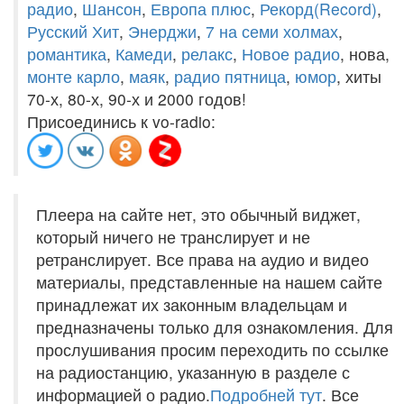
радио
,
Шансон
,
Европа плюс
,
Рекорд(Record)
,
Русский Хит
,
Энерджи
,
7 на семи холмах
,
романтика
,
Камеди
,
релакс
,
Новое радио
, нова,
монте карло
,
маяк
,
радио пятница
,
юмор
, хиты
70-х, 80-х, 90-х и 2000 годов!
Присоединись к vo-radio:
Плеера на сайте нет, это обычный виджет,
который ничего не транслирует и не
ретранслирует. Все права на аудио и видео
материалы, представленные на нашем сайте
принадлежат их законным владельцам и
предназначены только для ознакомления. Для
прослушивания просим переходить по ссылке
на радиостанцию, указанную в разделе с
информацией о радио.
Подробней тут
. Все