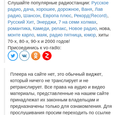
Слушайте популярные радиостанции:
Русское
радио
,
дача
,
хорошее
,
дорожное
,
Ваня
,
Лав
радио
,
Шансон
,
Европа плюс
,
Рекорд(Record)
,
Русский Хит
,
Энерджи
,
7 на семи холмах
,
романтика
,
Камеди
,
релакс
,
Новое радио
, нова,
монте карло
,
маяк
,
радио пятница
,
юмор
, хиты
70-х, 80-х, 90-х и 2000 годов!
Присоединись к vo-radio:
Плеера на сайте нет, это обычный виджет,
который ничего не транслирует и не
ретранслирует. Все права на аудио и видео
материалы, представленные на нашем сайте
принадлежат их законным владельцам и
предназначены только для ознакомления. Для
прослушивания просим переходить по ссылке