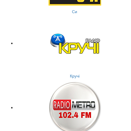
Си
Кручі