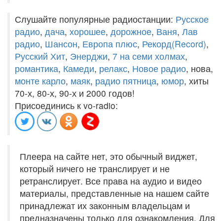
Слушайте популярные радиостанции:
Русское
радио
,
дача
,
хорошее
,
дорожное
,
Ваня
,
Лав
радио
,
Шансон
,
Европа плюс
,
Рекорд(Record)
,
Русский Хит
,
Энерджи
,
7 на семи холмах
,
романтика
,
Камеди
,
релакс
,
Новое радио
, нова,
монте карло
,
маяк
,
радио пятница
,
юмор
, хиты
70-х, 80-х, 90-х и 2000 годов!
Присоединись к vo-radio:
Плеера на сайте нет, это обычный виджет,
который ничего не транслирует и не
ретранслирует. Все права на аудио и видео
материалы, представленные на нашем сайте
принадлежат их законным владельцам и
предназначены только для ознакомления. Для