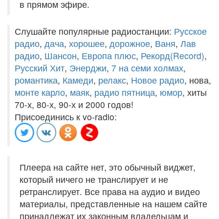
в прямом эфире.
Слушайте популярные радиостанции:
Русское
радио
,
дача
,
хорошее
,
дорожное
,
Ваня
,
Лав
радио
,
Шансон
,
Европа плюс
,
Рекорд(Record)
,
Русский Хит
,
Энерджи
,
7 на семи холмах
,
романтика
,
Камеди
,
релакс
,
Новое радио
, нова,
монте карло
,
маяк
,
радио пятница
,
юмор
, хиты
70-х, 80-х, 90-х и 2000 годов!
Присоединись к vo-radio:
Плеера на сайте нет, это обычный виджет,
который ничего не транслирует и не
ретранслирует. Все права на аудио и видео
материалы, представленные на нашем сайте
принадлежат их законным владельцам и