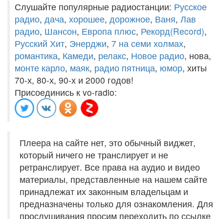
Слушайте популярные радиостанции:
Русское
радио
,
дача
,
хорошее
,
дорожное
,
Ваня
,
Лав
радио
,
Шансон
,
Европа плюс
,
Рекорд(Record)
,
Русский Хит
,
Энерджи
,
7 на семи холмах
,
романтика
,
Камеди
,
релакс
,
Новое радио
, нова,
монте карло
,
маяк
,
радио пятница
,
юмор
, хиты
70-х, 80-х, 90-х и 2000 годов!
Присоединись к vo-radio:
Плеера на сайте нет, это обычный виджет,
который ничего не транслирует и не
ретранслирует. Все права на аудио и видео
материалы, представленные на нашем сайте
принадлежат их законным владельцам и
предназначены только для ознакомления. Для
прослушивания просим переходить по ссылке