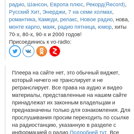
радио
,
Шансон
,
Европа плюс
,
Рекорд(Record)
,
Русский Хит
,
Энерджи
,
7 на семи холмах
,
романтика
,
Камеди
,
релакс
,
Новое радио
, нова,
монте карло
,
маяк
,
радио пятница
,
юмор
, хиты
70-х, 80-х, 90-х и 2000 годов!
Присоединись к vo-radio:
Плеера на сайте нет, это обычный виджет,
который ничего не транслирует и не
ретранслирует. Все права на аудио и видео
материалы, представленные на нашем сайте
принадлежат их законным владельцам и
предназначены только для ознакомления. Для
прослушивания просим переходить по ссылке
на радиостанцию, указанную в разделе с
информацией о радио.
Подробней тут
. Все