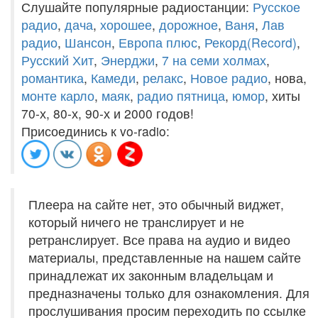
Слушайте популярные радиостанции:
Русское
радио
,
дача
,
хорошее
,
дорожное
,
Ваня
,
Лав
радио
,
Шансон
,
Европа плюс
,
Рекорд(Record)
,
Русский Хит
,
Энерджи
,
7 на семи холмах
,
романтика
,
Камеди
,
релакс
,
Новое радио
, нова,
монте карло
,
маяк
,
радио пятница
,
юмор
, хиты
70-х, 80-х, 90-х и 2000 годов!
Присоединись к vo-radio:
Плеера на сайте нет, это обычный виджет,
который ничего не транслирует и не
ретранслирует. Все права на аудио и видео
материалы, представленные на нашем сайте
принадлежат их законным владельцам и
предназначены только для ознакомления. Для
прослушивания просим переходить по ссылке