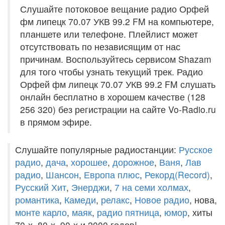
Слушайте потоковое вещание радио Орфей
фм липецк 70.07 УКВ 99.2 FM на компьютере,
планшете или телефоне. Плейлист может
отсутствовать по независящим от нас
причинам. Воспользуйтесь сервисом Shazam
для того чтобы узнать текущий трек. Радио
Орфей фм липецк 70.07 УКВ 99.2 FM слушать
онлайн бесплатно в хорошем качестве (128
256 320) без регистрации на сайте Vo-Radio.ru
в прямом эфире.
Слушайте популярные радиостанции:
Русское
радио
,
дача
,
хорошее
,
дорожное
,
Ваня
,
Лав
радио
,
Шансон
,
Европа плюс
,
Рекорд(Record)
,
Русский Хит
,
Энерджи
,
7 на семи холмах
,
романтика
,
Камеди
,
релакс
,
Новое радио
, нова,
монте карло
,
маяк
,
радио пятница
,
юмор
, хиты
70-х, 80-х, 90-х и 2000 годов!