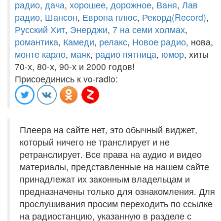
радио
,
дача
,
хорошее
,
дорожное
,
Ваня
,
Лав
радио
,
Шансон
,
Европа плюс
,
Рекорд(Record)
,
Русский Хит
,
Энерджи
,
7 на семи холмах
,
романтика
,
Камеди
,
релакс
,
Новое радио
, нова,
монте карло
,
маяк
,
радио пятница
,
юмор
, хиты
70-х, 80-х, 90-х и 2000 годов!
Присоединись к vo-radio:
Плеера на сайте нет, это обычный виджет,
который ничего не транслирует и не
ретранслирует. Все права на аудио и видео
материалы, представленные на нашем сайте
принадлежат их законным владельцам и
предназначены только для ознакомления. Для
прослушивания просим переходить по ссылке
на радиостанцию, указанную в разделе с