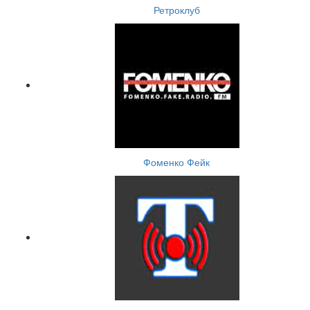
Ретроклуб
Фоменко Фейк