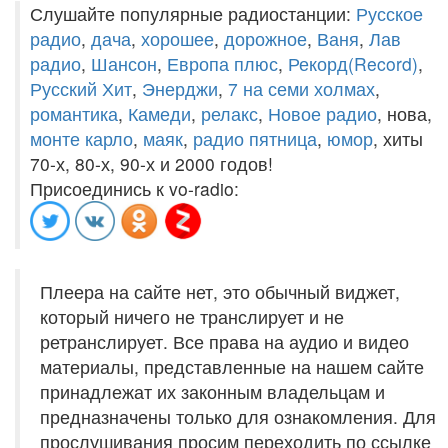
Слушайте популярные радиостанции:
Русское
радио
,
дача
,
хорошее
,
дорожное
,
Ваня
,
Лав
радио
,
Шансон
,
Европа плюс
,
Рекорд(Record)
,
Русский Хит
,
Энерджи
,
7 на семи холмах
,
романтика
,
Камеди
,
релакс
,
Новое радио
, нова,
монте карло
,
маяк
,
радио пятница
,
юмор
, хиты
70-х, 80-х, 90-х и 2000 годов!
Присоединись к vo-radio:
Плеера на сайте нет, это обычный виджет,
который ничего не транслирует и не
ретранслирует. Все права на аудио и видео
материалы, представленные на нашем сайте
принадлежат их законным владельцам и
предназначены только для ознакомления. Для
прослушивания просим переходить по ссылке