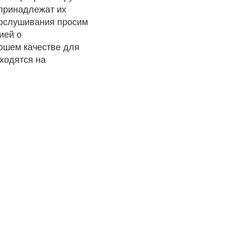
 принадлежат их
рослушивания просим
ией о
рошем качестве для
ходятся на