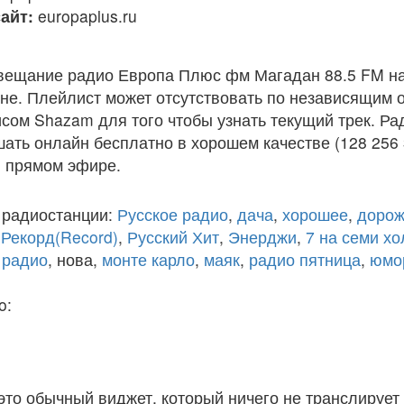
айт:
europaplus.ru
вещание радио Европа Плюс фм Магадан 88.5 FM на
е. Плейлист может отсутствовать по независящим о
исом Shazam для того чтобы узнать текущий трек. Р
ать онлайн бесплатно в хорошем качестве (128 256 
 в прямом эфире.
 радиостанции:
Русское радио
,
дача
,
хорошее
,
дорож
,
Рекорд(Record)
,
Русский Хит
,
Энерджи
,
7 на семи х
 радио
, нова,
монте карло
,
маяк
,
радио пятница
,
юмо
o:
 это обычный виджет, который ничего не транслирует 