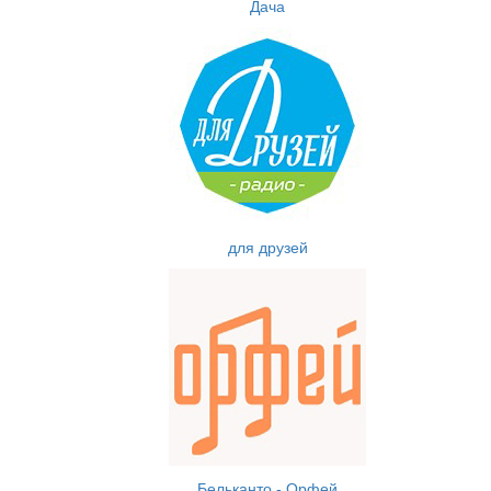
Дача
для друзей
Бельканто - Орфей