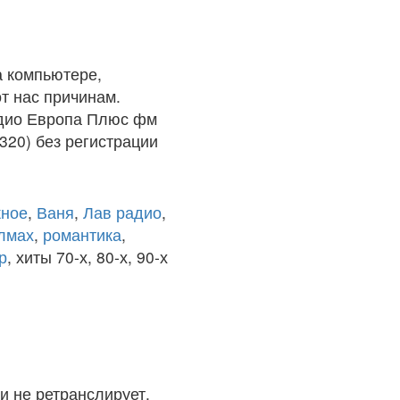
 компьютере,
т нас причинам.
адио Европа Плюс фм
320) без регистрации
ное
,
Ваня
,
Лав радио
,
олмах
,
романтика
,
р
, хиты 70-х, 80-х, 90-х
и не ретранслирует.