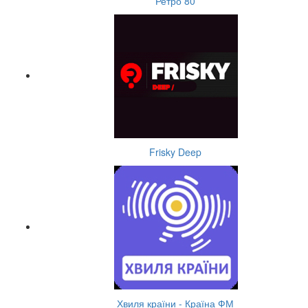
Ретро 80
Frisky Deep
Хвиля країни - Країна ФМ