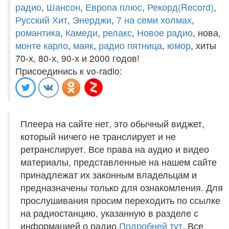
радио
,
Шансон
,
Европа плюс
,
Рекорд(Record)
,
Русский Хит
,
Энерджи
,
7 на семи холмах
,
романтика
,
Камеди
,
релакс
,
Новое радио
, нова,
монте карло
,
маяк
,
радио пятница
,
юмор
, хиты
70-х, 80-х, 90-х и 2000 годов!
Присоединись к vo-radio:
Плеера на сайте нет, это обычный виджет,
который ничего не транслирует и не
ретранслирует. Все права на аудио и видео
материалы, представленные на нашем сайте
принадлежат их законным владельцам и
предназначены только для ознакомления. Для
прослушивания просим переходить по ссылке
на радиостанцию, указанную в разделе с
информацией о радио.
Подробней тут
. Все