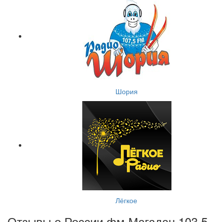
Шория
Лёгкое
Отзывы о России фм Магадан 103.5