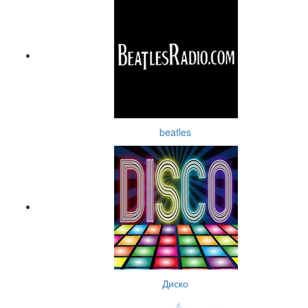
beatles
Диско