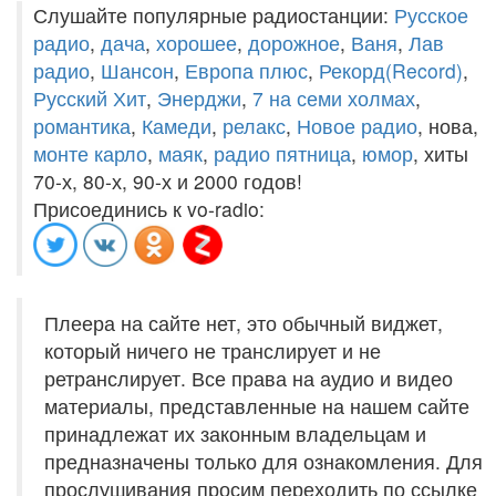
Слушайте популярные радиостанции:
Русское
радио
,
дача
,
хорошее
,
дорожное
,
Ваня
,
Лав
радио
,
Шансон
,
Европа плюс
,
Рекорд(Record)
,
Русский Хит
,
Энерджи
,
7 на семи холмах
,
романтика
,
Камеди
,
релакс
,
Новое радио
, нова,
монте карло
,
маяк
,
радио пятница
,
юмор
, хиты
70-х, 80-х, 90-х и 2000 годов!
Присоединись к vo-radio:
Плеера на сайте нет, это обычный виджет,
который ничего не транслирует и не
ретранслирует. Все права на аудио и видео
материалы, представленные на нашем сайте
принадлежат их законным владельцам и
предназначены только для ознакомления. Для
прослушивания просим переходить по ссылке