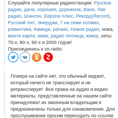
Слушайте популярные радиостанции:
Русское
радио
,
дача
,
хорошее
,
дорожное
,
Ваня
,
Лав
радио
,
Шансон
,
Европа плюс
,
Рекорд(Record)
,
Русский Хит
,
Энерджи
,
7 на семи холмах
,
романтика
,
Камеди
,
релакс
,
Новое радио
, нова,
монте карло
,
маяк
,
радио пятница
,
юмор
, хиты
70-х, 80-х, 90-х и 2000 годов!
Присоединись к vo-radio:
Плеера на сайте нет, это обычный виджет,
который ничего не транслирует и не
ретранслирует. Все права на аудио и видео
материалы, представленные на нашем сайте
принадлежат их законным владельцам и
предназначены только для ознакомления. Для
прослушивания просим переходить по ссылке