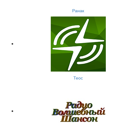
Ранак
Теос