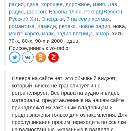
радио
,
дача
,
хорошее
,
дорожное
,
Ваня
,
Лав
радио
,
Шансон
,
Европа плюс
,
Рекорд(Record)
,
Русский Хит
,
Энерджи
,
7 на семи холмах
,
романтика
,
Камеди
,
релакс
,
Новое радио
, нова,
монте карло
,
маяк
,
радио пятница
,
юмор
, хиты
70-х, 80-х, 90-х и 2000 годов!
Присоединись к vo-radio:
Плеера на сайте нет, это обычный виджет,
который ничего не транслирует и не
ретранслирует. Все права на аудио и видео
материалы, представленные на нашем сайте
принадлежат их законным владельцам и
предназначены только для ознакомления. Для
прослушивания просим переходить по ссылке
на радиостанцию, указанную в разделе с