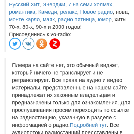
Русский Хит
,
Энерджи
,
7 на семи холмах
,
романтика
,
Камеди
,
релакс
,
Новое радио
, нова,
монте карло
,
маяк
,
радио пятница
,
юмор
, хиты
70-х, 80-х, 90-х и 2000 годов!
Присоединись к vo-radio:
Плеера на сайте нет, это обычный виджет,
который ничего не транслирует и не
ретранслирует. Все права на аудио и видео
материалы, представленные на нашем сайте
принадлежат их законным владельцам и
предназначены только для ознакомления. Для
прослушивания просим переходить по ссылке
на радиостанцию, указанную в разделе с
информацией о радио.
Подробней тут
. Все
аудиопотоки радиостанций представлены в