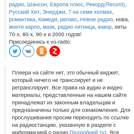
радио
,
Шансон
,
Европа плюс
,
Рекорд(Record)
,
Русский Хит
,
Энерджи
,
7 на семи холмах
,
романтика
,
Камеди
,
релакс
,
Новое радио
, нова,
монте карло
,
маяк
,
радио пятница
,
юмор
, хиты
70-х, 80-х, 90-х и 2000 годов!
Присоединись к vo-radio:
Плеера на сайте нет, это обычный виджет,
который ничего не транслирует и не
ретранслирует. Все права на аудио и видео
материалы, представленные на нашем сайте
принадлежат их законным владельцам и
предназначены только для ознакомления. Для
прослушивания просим переходить по ссылке
на радиостанцию, указанную в разделе с
информацией о радио.
Подробней тут
. Все