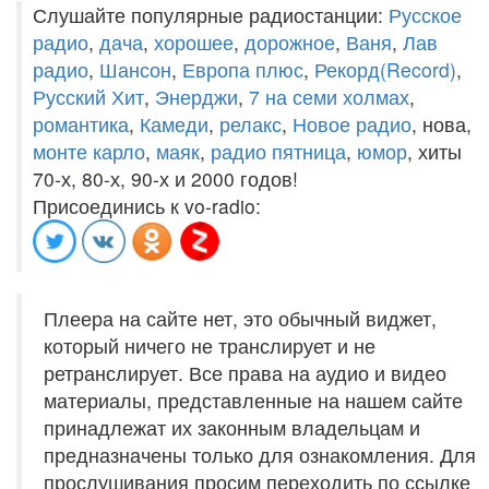
Слушайте популярные радиостанции:
Русское
радио
,
дача
,
хорошее
,
дорожное
,
Ваня
,
Лав
радио
,
Шансон
,
Европа плюс
,
Рекорд(Record)
,
Русский Хит
,
Энерджи
,
7 на семи холмах
,
романтика
,
Камеди
,
релакс
,
Новое радио
, нова,
монте карло
,
маяк
,
радио пятница
,
юмор
, хиты
70-х, 80-х, 90-х и 2000 годов!
Присоединись к vo-radio:
Плеера на сайте нет, это обычный виджет,
который ничего не транслирует и не
ретранслирует. Все права на аудио и видео
материалы, представленные на нашем сайте
принадлежат их законным владельцам и
предназначены только для ознакомления. Для
прослушивания просим переходить по ссылке