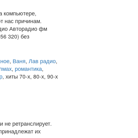
а компьютере,
т нас причинам.
адио Авторадио фм
56 320) без
ное
,
Ваня
,
Лав радио
,
олмах
,
романтика
,
р
, хиты 70-х, 80-х, 90-х
и не ретранслирует.
 принадлежат их