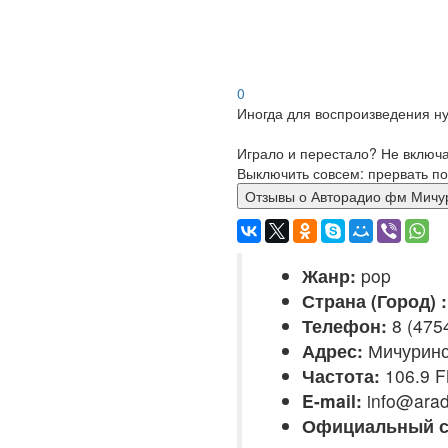
0
Иногда для воспроизведения ну
Играло и перестало? Не включ
Выключить совсем: прервать по
Отзывы о Авторадио фм М
Жанр:
pop
Страна (Город) :
Телефон:
8 (475
Адрес:
Мичуринс
Частота:
106.9 
E-mail:
info@arad
Официальный с