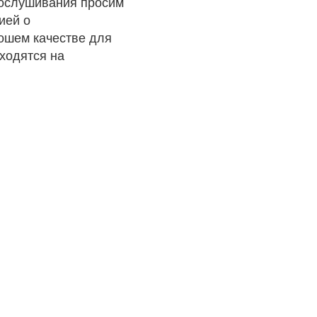
рослушивания просим
ией о
рошем качестве для
ходятся на