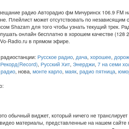
вещание радио Авторадио фм Мичуринск 106.9 FM н
е. Плейлист может отсутствовать по независящим о
сом Shazam для того чтобы узнать текущий трек. Р
лушать онлайн бесплатно в хорошем качестве (128 2
 Vo-Radio.ru в прямом эфире.
 радиостанции:
Русское радио
,
дача
,
хорошее
,
дорож
,
Рекорд(Record)
,
Русский Хит
,
Энерджи
,
7 на семи х
 радио
, нова,
монте карло
,
маяк
,
радио пятница
,
юмо
o:
 это обычный виджет, который ничего не транслирует 
и видео материалы, представленные на нашем сайте