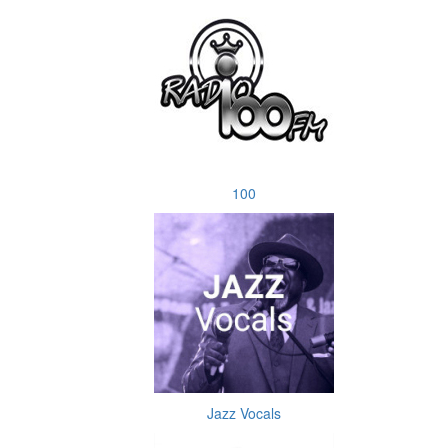
100
Jazz Vocals