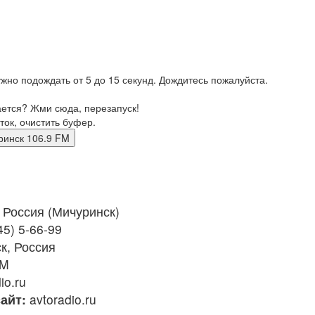
жно подождать от 5 до 15 секунд. Дождитесь пожалуйста.
ается? Жми сюда, перезапуск!
ток, очистить буфер.
ичуринск 106.9 FM
Россия (Мичуринск)
45) 5-66-99
к, Россия
FM
io.ru
айт:
avtoradio.ru