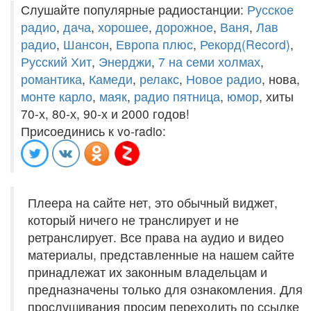
Слушайте популярные радиостанции:
Русское
радио
,
дача
,
хорошее
,
дорожное
,
Ваня
,
Лав
радио
,
Шансон
,
Европа плюс
,
Рекорд(Record)
,
Русский Хит
,
Энерджи
,
7 на семи холмах
,
романтика
,
Камеди
,
релакс
,
Новое радио
, нова,
монте карло
,
маяк
,
радио пятница
,
юмор
, хиты
70-х, 80-х, 90-х и 2000 годов!
Присоединись к vo-radio:
Плеера на сайте нет, это обычный виджет,
который ничего не транслирует и не
ретранслирует. Все права на аудио и видео
материалы, представленные на нашем сайте
принадлежат их законным владельцам и
предназначены только для ознакомления. Для
прослушивания просим переходить по ссылке