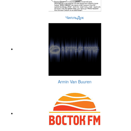
ЧипльДук
Armin Van Buuren