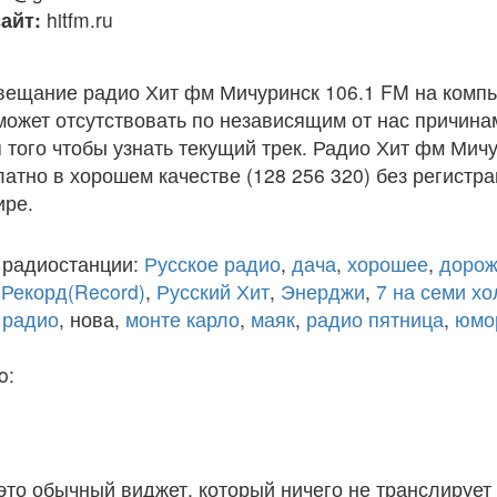
айт:
hitfm.ru
вещание радио Хит фм Мичуринск 106.1 FM на комп
ожет отсутствовать по независящим от нас причина
того чтобы узнать текущий трек. Радио Хит фм Мич
атно в хорошем качестве (128 256 320) без регистра
ире.
 радиостанции:
Русское радио
,
дача
,
хорошее
,
дорож
,
Рекорд(Record)
,
Русский Хит
,
Энерджи
,
7 на семи х
 радио
, нова,
монте карло
,
маяк
,
радио пятница
,
юмо
o:
 это обычный виджет, который ничего не транслирует 