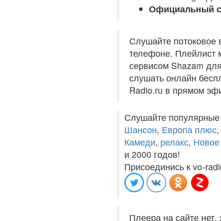
Официальный с
Слушайте потоковое 
телефоне. Плейлист м
сервисом Shazam для 
слушать онлайн беспл
Radio.ru в прямом эф
Слушайте популярные
Шансон
,
Европа плюс
Камеди
,
релакс
,
Новое
и 2000 годов!
Присоединись к vo-radi
Плеера на сайте нет,