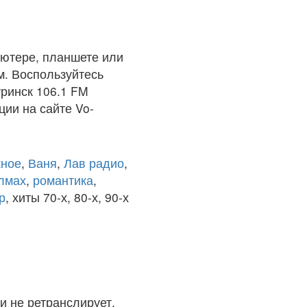
ьютере, планшете или
м. Воспользуйтесь
уринск 106.1 FM
ции на сайте Vo-
ное
,
Ваня
,
Лав радио
,
олмах
,
романтика
,
р
, хиты 70-х, 80-х, 90-х
и не ретранслирует.