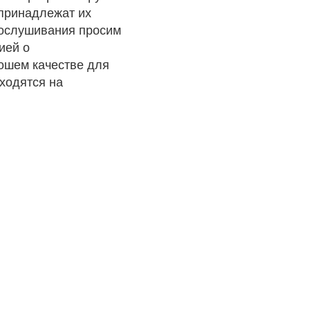
 принадлежат их
рослушивания просим
ией о
рошем качестве для
ходятся на