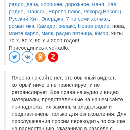
радио
,
дача
,
хорошее
,
дорожное
,
Ваня
,
Лав
радио
,
Шансон
,
Европа плюс
,
Рекорд(Record)
,
Русский Хит
,
Энерджи
,
7 на семи холмах
,
романтика
,
Камеди
,
релакс
,
Новое радио
, нова,
монте карло
,
маяк
,
радио пятница
,
юмор
, хиты
70-х, 80-х, 90-х и 2000 годов!
Присоединись к vo-radio:
Плеера на сайте нет, это обычный виджет,
который ничего не транслирует и не
ретранслирует. Все права на аудио и видео
материалы, представленные на нашем сайте
принадлежат их законным владельцам и
предназначены только для ознакомления. Для
прослушивания просим переходить по ссылке
на радиостанцию, указанную в разделе с