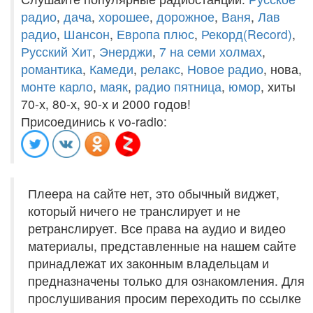
радио
,
дача
,
хорошее
,
дорожное
,
Ваня
,
Лав
радио
,
Шансон
,
Европа плюс
,
Рекорд(Record)
,
Русский Хит
,
Энерджи
,
7 на семи холмах
,
романтика
,
Камеди
,
релакс
,
Новое радио
, нова,
монте карло
,
маяк
,
радио пятница
,
юмор
, хиты
70-х, 80-х, 90-х и 2000 годов!
Присоединись к vo-radio:
Плеера на сайте нет, это обычный виджет,
который ничего не транслирует и не
ретранслирует. Все права на аудио и видео
материалы, представленные на нашем сайте
принадлежат их законным владельцам и
предназначены только для ознакомления. Для
прослушивания просим переходить по ссылке