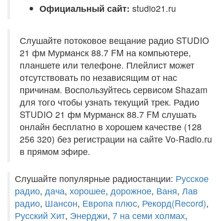
Официальный сайт:
studio21.ru
Слушайте потоковое вещание радио STUDIO
21 фм Мурманск 88.7 FM на компьютере,
планшете или телефоне. Плейлист может
отсутствовать по независящим от нас
причинам. Воспользуйтесь сервисом Shazam
для того чтобы узнать текущий трек. Радио
STUDIO 21 фм Мурманск 88.7 FM слушать
онлайн бесплатно в хорошем качестве (128
256 320) без регистрации на сайте Vo-Radio.ru
в прямом эфире.
Слушайте популярные радиостанции:
Русское
радио
,
дача
,
хорошее
,
дорожное
,
Ваня
,
Лав
радио
,
Шансон
,
Европа плюс
,
Рекорд(Record)
,
Русский Хит
,
Энерджи
,
7 на семи холмах
,