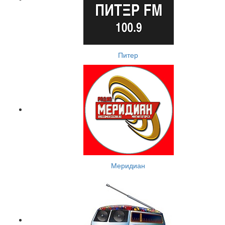
Питер
Меридиан