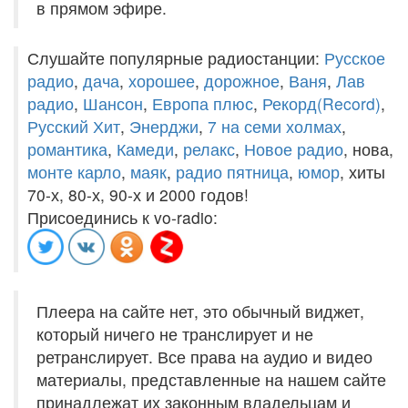
в прямом эфире.
Слушайте популярные радиостанции:
Русское
радио
,
дача
,
хорошее
,
дорожное
,
Ваня
,
Лав
радио
,
Шансон
,
Европа плюс
,
Рекорд(Record)
,
Русский Хит
,
Энерджи
,
7 на семи холмах
,
романтика
,
Камеди
,
релакс
,
Новое радио
, нова,
монте карло
,
маяк
,
радио пятница
,
юмор
, хиты
70-х, 80-х, 90-х и 2000 годов!
Присоединись к vo-radio:
Плеера на сайте нет, это обычный виджет,
который ничего не транслирует и не
ретранслирует. Все права на аудио и видео
материалы, представленные на нашем сайте
принадлежат их законным владельцам и