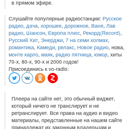
в прямом эфире.
Слушайте популярные радиостанции:
Русское
радио
,
дача
,
хорошее
,
дорожное
,
Ваня
,
Лав
радио
,
Шансон
,
Европа плюс
,
Рекорд(Record)
,
Русский Хит
,
Энерджи
,
7 на семи холмах
,
романтика
,
Камеди
,
релакс
,
Новое радио
, нова,
монте карло
,
маяк
,
радио пятница
,
юмор
, хиты
70-х, 80-х, 90-х и 2000 годов!
Присоединись к vo-radio:
Плеера на сайте нет, это обычный виджет,
который ничего не транслирует и не
ретранслирует. Все права на аудио и видео
материалы, представленные на нашем сайте
принадлежат их законным владельцам и