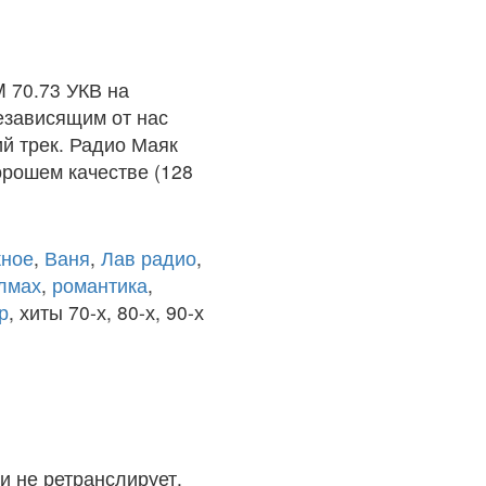
 70.73 УКВ на
езависящим от нас
й трек. Радио Маяк
орошем качестве (128
ное
,
Ваня
,
Лав радио
,
олмах
,
романтика
,
р
, хиты 70-х, 80-х, 90-х
и не ретранслирует.