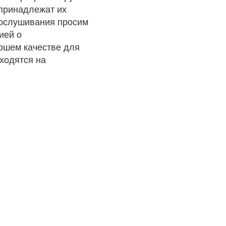
 принадлежат их
рослушивания просим
ией о
рошем качестве для
ходятся на