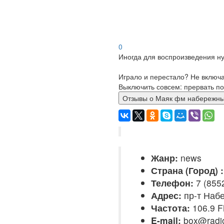
0
Иногда для воспроизведения ну
Играло и перестало? Не включ
Выключить совсем: прервать по
Отзывы о Маяк фм набе
Жанр:
news
Страна (Город) :
Телефон:
7 (855
Адрес:
пр-т Набе
Частота:
106.9 F
E-mail:
box@radi