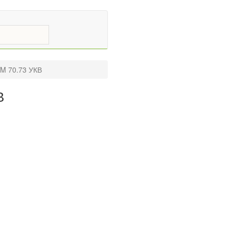
M 70.73 УКВ
В