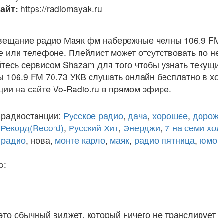
айт:
https://radiomayak.ru
вещание радио Маяк фм набережные челны 106.9 FM
 или телефоне. Плейлист может отсутствовать по н
тесь сервисом Shazam для того чтобы узнать текущи
 106.9 FM 70.73 УКВ слушать онлайн бесплатно в х
ции на сайте Vo-Radio.ru в прямом эфире.
 радиостанции:
Русское радио
,
дача
,
хорошее
,
дорож
,
Рекорд(Record)
,
Русский Хит
,
Энерджи
,
7 на семи х
 радио
, нова,
монте карло
,
маяк
,
радио пятница
,
юмо
o:
 это обычный виджет, который ничего не транслирует 