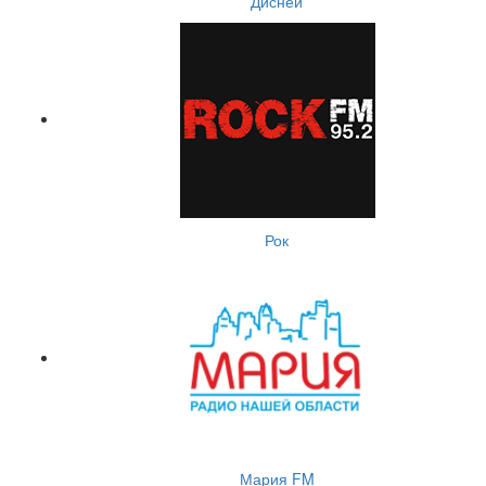
Дисней
Рок
Мария FM