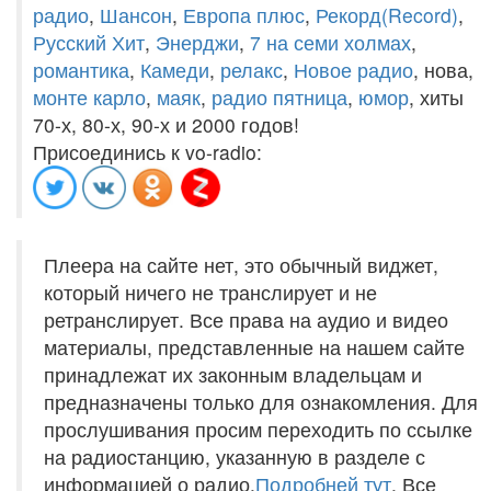
радио
,
Шансон
,
Европа плюс
,
Рекорд(Record)
,
Русский Хит
,
Энерджи
,
7 на семи холмах
,
романтика
,
Камеди
,
релакс
,
Новое радио
, нова,
монте карло
,
маяк
,
радио пятница
,
юмор
, хиты
70-х, 80-х, 90-х и 2000 годов!
Присоединись к vo-radio:
Плеера на сайте нет, это обычный виджет,
который ничего не транслирует и не
ретранслирует. Все права на аудио и видео
материалы, представленные на нашем сайте
принадлежат их законным владельцам и
предназначены только для ознакомления. Для
прослушивания просим переходить по ссылке
на радиостанцию, указанную в разделе с
информацией о радио.
Подробней тут
. Все