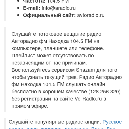
Частота:
104.5 FM
E-mail:
info@aradio.ru
Официальный сайт:
avtoradio.ru
Слушайте потоковое вещание радио
Авторадио фм Находка 104.5 FM на
компьютере, планшете или телефоне.
Плейлист может отсутствовать по
независящим от нас причинам.
Воспользуйтесь сервисом Shazam для того
чтобы узнать текущий трек. Радио Авторадио
фм Находка 104.5 FM слушать онлайн
бесплатно в хорошем качестве (128 256 320)
без регистрации на сайте Vo-Radio.ru в
прямом эфире.
Слушайте популярные радиостанции:
Русское
радио
,
дача
,
хорошее
,
дорожное
,
Ваня
,
Лав