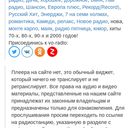
радио
,
Шансон
,
Европа плюс
,
Рекорд(Record)
,
Русский Хит
,
Энерджи
,
7 на семи холмах
,
романтика
,
Камеди
,
релакс
,
Новое радио
, нова,
монте карло
,
маяк
,
радио пятница
,
юмор
, хиты
70-х, 80-х, 90-х и 2000 годов!
Присоединись к vo-radio:
Плеера на сайте нет, это обычный виджет,
который ничего не транслирует и не
ретранслирует. Все права на аудио и видео
материалы, представленные на нашем сайте
принадлежат их законным владельцам и
предназначены только для ознакомления. Для
прослушивания просим переходить по ссылке
на радиостанцию, указанную в разделе с