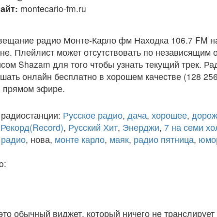
айт:
montecarlo-fm.ru
вещание радио Монте-Карло фм Находка 106.7 FM н
е. Плейлист может отсутствовать по независящим о
сом Shazam для того чтобы узнать текущий трек. Р
шать онлайн бесплатно в хорошем качестве (128 256
 в прямом эфире.
 радиостанции:
Русское радио
,
дача
,
хорошее
,
дорож
,
Рекорд(Record)
,
Русский Хит
,
Энерджи
,
7 на семи х
 радио
, нова,
монте карло
,
маяк
,
радио пятница
,
юмо
o:
 это обычный виджет, который ничего не транслирует 