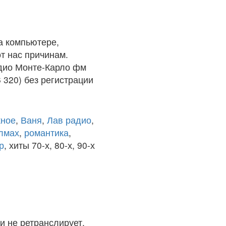
а компьютере,
т нас причинам.
адио Монте-Карло фм
 320) без регистрации
ное
,
Ваня
,
Лав радио
,
олмах
,
романтика
,
р
, хиты 70-х, 80-х, 90-х
и не ретранслирует.