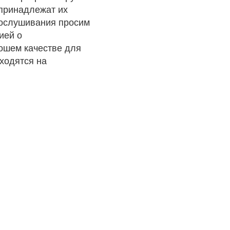
 принадлежат их
рослушивания просим
ией о
рошем качестве для
ходятся на